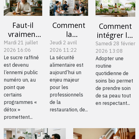
Faut-il
Comment
Comment
vraiment
la
intégrer les
bannir le
formation
soins bio
Mardi 21 juillet
Jeudi 2 avril
Samedi 28 février
2026 16:06
2026 11:22
sucre
HACCP
2026 13:08
dans votre
Le sucre raffiné
La sécurité
Adopter une
raffiné de
renforce-t-
routine
est devenu
alimentaire est
routine
nos
elle la
quotidienne
l’ennemi public
aujourd’hui un
quotidienne de
assiettes ?
sécurité
?
numéro un, au
enjeu majeur
soins bio permet
alimentaire
point que
pour les
de prendre soin
certains
professionnels
?
de sa peau tout
programmes «
de la
en respectant...
détox »
restauration, de...
promettent...