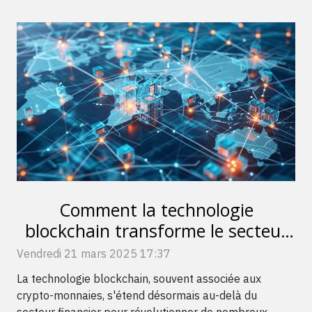
Comment la technologie
blockchain transforme le secteur
humanitaire international
Vendredi 21 mars 2025 17:37
La technologie blockchain, souvent associée aux
crypto-monnaies, s'étend désormais au-delà du
secteur financier pour révolutionner de nombreux