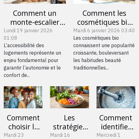
Comment un
Comment les
monte-escalier
cosmétiques bio
améliore-t-il
transforment-ils
Lundi 19 janvier 2026
Mardi 6 janvier 2026 03:40
01:08
Les cosmétiques bio
l'accessibilité chez
les rituels de
L’accessibilité des
connaissent une popularité
soi ?
beauté quotidien ?
logements représente un
croissante, bouleversant
enjeu fondamental pour
les habitudes beauté
garantir l’autonomie et le
traditionnelles...
confort de...
Comment
Les
Comment
choisir le
stratégies
identifier
bandeau
pour une
une eau
Mardi 23
Mardi 16
Mercredi 1