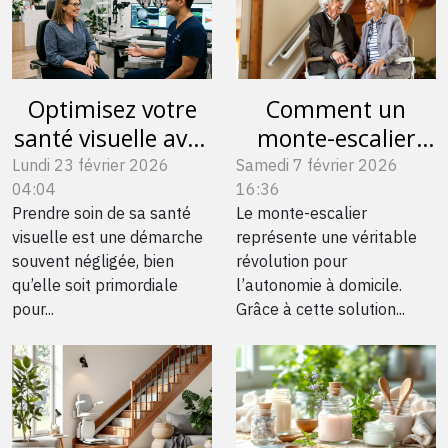
Optimisez votre
Comment un
santé visuelle avec
monte-escalier
un spécialiste
peut transformer
Lundi 23 février 2026
Samedi 7 février 2026
04:04
16:36
qualifié
votre quotidien ?
Prendre soin de sa santé
Le monte-escalier
visuelle est une démarche
représente une véritable
souvent négligée, bien
révolution pour
qu’elle soit primordiale
l’autonomie à domicile.
pour...
Grâce à cette solution...