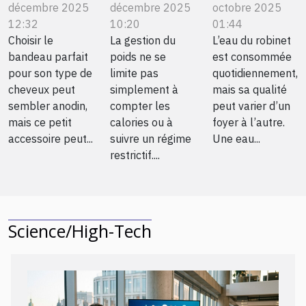
décembre 2025
décembre 2025
octobre 2025
parfait
approche
trop
12:32
10:20
01:44
pour votre
holistique
calcaire
Choisir le
La gestion du
L’eau du robinet
type de
de la
chez soi ?
bandeau parfait
poids ne se
est consommée
cheveux ?
gestion du
pour son type de
limite pas
quotidiennement,
poids
cheveux peut
simplement à
mais sa qualité
sembler anodin,
compter les
peut varier d’un
mais ce petit
calories ou à
foyer à l’autre.
accessoire peut...
suivre un régime
Une eau...
restrictif....
Science/High-Tech