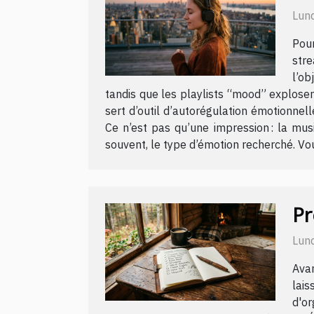
Lund
Pour
stre
l’ob
tandis que les playlists “mood” explosen
sert d’outil d’autorégulation émotionnel
Ce n’est pas qu’une impression : la mus
souvent, le type d’émotion recherché. Voul
Pr
Lund
Avan
lais
d'or