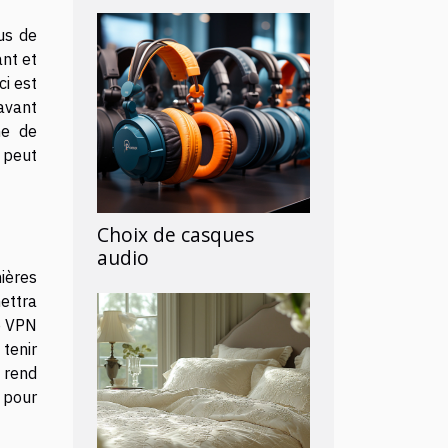
us de
ant et
ci est
avant
me de
 peut
Choix de casques
audio
nières
ettra
le VPN
 tenir
 rend
 pour