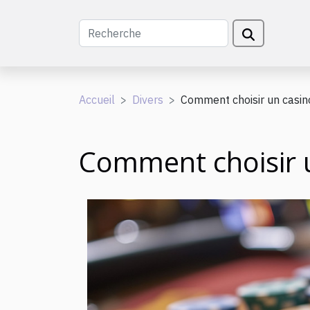
Accueil
Divers
Comment choisir un casin
Comment choisir u