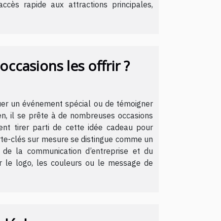
ès rapide aux attractions principales,
ccasions les offrir ?
quer un événement spécial ou de témoigner
ien, il se prête à de nombreuses occasions
nt tirer parti de cette idée cadeau pour
orte-clés sur mesure se distingue comme un
e de la communication d’entreprise et du
er le logo, les couleurs ou le message de