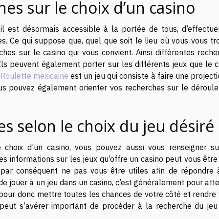
hes sur le choix d’un casino
 il est désormais accessible à la portée de tous, d’effectue
es. Ce qui suppose que, quel que soit le lieu où vous vous tr
rches sur le casino qui vous convient. Ainsi différentes rech
 Ils peuvent également porter sur les différents jeux que le 
.
Roulette mexicaine
est un jeu qui consiste à faire une project
vous pouvez également orienter vos recherches sur le déroul
s selon le choix du jeu désiré
e choix d’un casino, vous pouvez aussi vous renseigner su
es informations sur les jeux qu’offre un casino peut vous être 
 par conséquent ne pas vous être utiles afin de répondre 
de jouer à un jeu dans un casino, c’est généralement pour att
t pour donc mettre toutes les chances de votre côté et rendre
l peut s’avérer important de procéder à la recherche du jeu