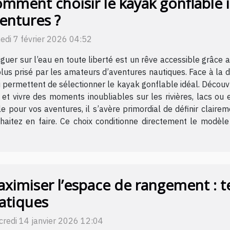
mment choisir le kayak gonflable 
entures ?
edi 7 février 2026 04:52
guer sur l’eau en toute liberté est un rêve accessible grâce
lus prisé par les amateurs d’aventures nautiques. Face à la di
i permettent de sélectionner le kayak gonflable idéal. Découvr
 et vivre des moments inoubliables sur les rivières, lacs ou 
 pour vos aventures, il s’avère primordial de définir claire
souhaitez en faire. Ce choix conditionne directement le modè
ximiser l’espace de rangement : t
atiques
redi 14 janvier 2026 12:04