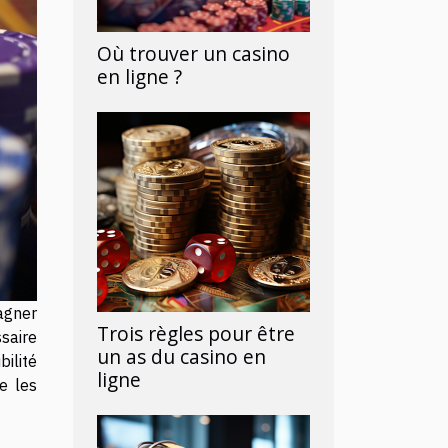
Où trouver un casino
en ligne ?
agner
Trois règles pour être
saire
un as du casino en
bilité
ligne
e les