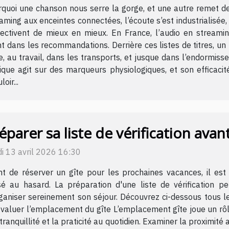
quoi une chanson nous serre la gorge, et une autre remet de
aming aux enceintes connectées, l’écoute s’est industrialisée, 
jectivent de mieux en mieux. En France, l’audio en streami
t dans les recommandations. Derrière ces listes de titres, u
le, au travail, dans les transports, et jusque dans l’endormi
ique agit sur des marqueurs physiologiques, et son efficaci
oir...
éparer sa liste de vérification avan
i 13 avril 2026 16:30
t de réserver un gîte pour les prochaines vacances, il est 
sé au hasard. La préparation d'une liste de vérification p
ganiser sereinement son séjour. Découvrez ci-dessous tous l
Évaluer l’emplacement du gîte L’emplacement gîte joue un rôl
a tranquillité et la praticité au quotidien. Examiner la proximité