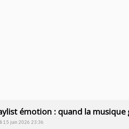
aylist émotion : quand la musique
i 15 juin 2026 23:36