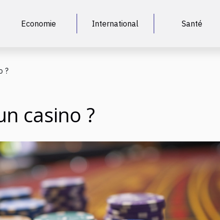
Economie
International
Santé
o ?
n casino ?