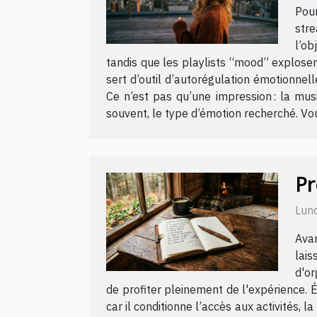
Pour
stre
l’ob
tandis que les playlists “mood” explosen
sert d’outil d’autorégulation émotionnel
Ce n’est pas qu’une impression : la mus
souvent, le type d’émotion recherché. Voul
Pr
Lund
Avan
lais
d'or
de profiter pleinement de l'expérience. 
car il conditionne l’accès aux activités, l