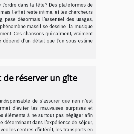
 l’ordre dans la tête ? Des plateformes de
mais l’effet reste intime, et les chercheurs
ng pèse désormais l’essentiel des usages,
n phénomène massif se dessine : la musique
ssement. Ces chansons qui calment, vraiment
té dépend d’un détail que l’on sous-estime
t de réserver un gîte
indispensable de s'assurer que rien n'est
ermet d'éviter les mauvaises surprises et
es éléments à ne surtout pas négliger afin
e déterminant dans l’expérience de séjour,
 avec les centres d’intérêt, les transports en