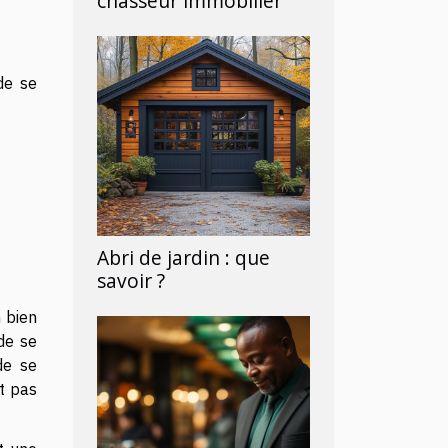
chasseur immobilier
 de se
Abri de jardin : que
savoir ?
 bien
de se
de se
ut pas