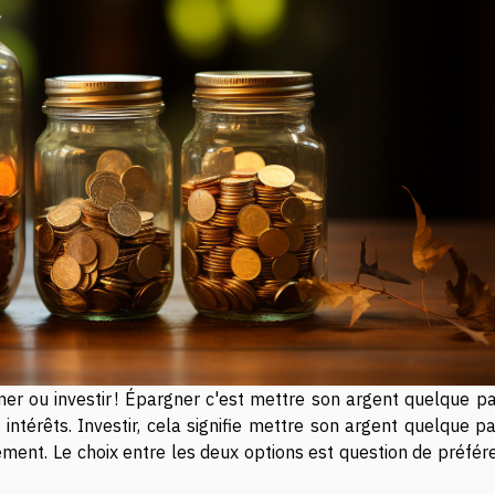
gner ou investir ! Épargner c'est mettre son argent quelque p
intérêts. Investir, cela signifie mettre son argent quelque p
dement. Le choix entre les deux options est question de préfé