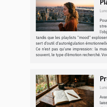
Pl
Lund
Pour
stre
l’ob
tandis que les playlists “mood” explosen
sert d’outil d’autorégulation émotionnel
Ce n’est pas qu’une impression : la mus
souvent, le type d’émotion recherché. Voul
Pr
Lund
Avan
lais