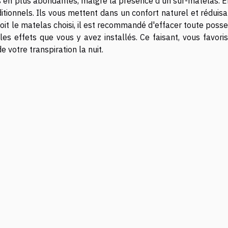
us en plus abondantes, malgré la présence d'un sur-matelas. E
itionnels. Ils vous mettent dans un confort naturel et réduis
oit le matelas choisi, il est recommandé d'effacer toute poss
u les effets que vous y avez installés. Ce faisant, vous favori
de votre transpiration la nuit.