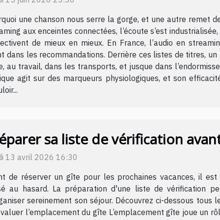
quoi une chanson nous serre la gorge, et une autre remet de
aming aux enceintes connectées, l’écoute s’est industrialisée, 
jectivent de mieux en mieux. En France, l’audio en streami
t dans les recommandations. Derrière ces listes de titres, u
le, au travail, dans les transports, et jusque dans l’endormi
ique agit sur des marqueurs physiologiques, et son efficaci
oir...
éparer sa liste de vérification avan
i 13 avril 2026 16:30
t de réserver un gîte pour les prochaines vacances, il est 
sé au hasard. La préparation d'une liste de vérification p
ganiser sereinement son séjour. Découvrez ci-dessous tous l
Évaluer l’emplacement du gîte L’emplacement gîte joue un rôl