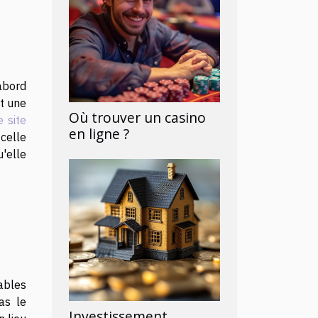
abord
nt une
Où trouver un casino
e site
en ligne ?
celle
u'elle
ables
as le
Investissement