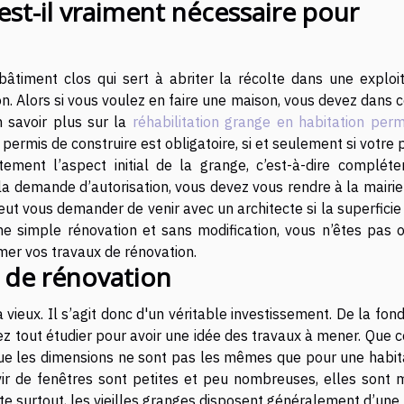
est-il vraiment nécessaire pour
bâtiment clos qui sert à abriter la récolte dans une exploit
ion. Alors si vous voulez en faire une maison, vous devez dans 
n savoir plus sur la
réhabilitation grange en habitation perm
e permis de construire est obligatoire, si et seulement si votre 
ment l’aspect initial de la grange, c’est-à-dire compléte
la demande d’autorisation, vous devez vous rendre à la mairie
ut vous demander de venir avec un architecte si la superficie
ne simple rénovation et sans modification, vous n’êtes pas o
mer vos travaux de rénovation.
x de rénovation
vieux. Il s’agit donc d'un véritable investissement. De la fon
ez tout étudier pour avoir une idée des travaux à mener. Que c
que les dimensions ne sont pas les mêmes que pour une habita
ir de fenêtres sont petites et peu nombreuses, elles sont
orte surtout, les vieilles granges disposent généralement d’une