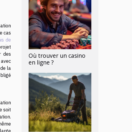
ation
ce cas
is de
projet
r des
Où trouver un casino
 avec
en ligne ?
 de la
bligé
dation
e soit
tion.
 même
 large