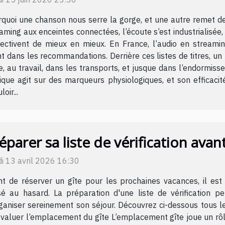
quoi une chanson nous serre la gorge, et une autre remet de
aming aux enceintes connectées, l’écoute s’est industrialisée, 
jectivent de mieux en mieux. En France, l’audio en streami
t dans les recommandations. Derrière ces listes de titres, u
le, au travail, dans les transports, et jusque dans l’endormi
ique agit sur des marqueurs physiologiques, et son efficaci
oir...
éparer sa liste de vérification avan
i 13 avril 2026 16:30
t de réserver un gîte pour les prochaines vacances, il est 
sé au hasard. La préparation d'une liste de vérification p
ganiser sereinement son séjour. Découvrez ci-dessous tous l
Évaluer l’emplacement du gîte L’emplacement gîte joue un rôl